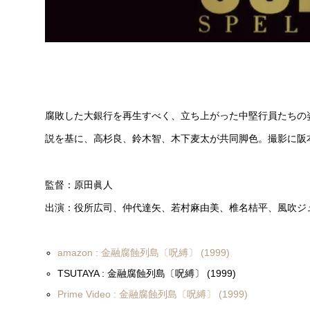
腐敗した大銀行を再生すべく、立ち上がった中堅行員たちの
説を基に、高杉良、鈴木智、木下麦太が共同脚色。撮影に阪
監督：原田眞人
出演：役所広司、仲代達矢、若村麻由美、椎名桔平、風吹ジ
amazon : 金融腐蝕列島〔呪縛〕 (1999)
TSUTAYA : 金融腐蝕列島〔呪縛〕 (1999)
Prime Video : 金融腐蝕列島〔呪縛〕 (1999)