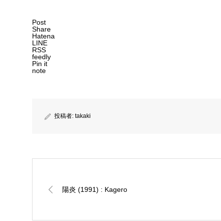
Post
Share
Hatena
LINE
RSS
feedly
Pin it
note
投稿者:
takaki
陽炎 (1991) : Kagero