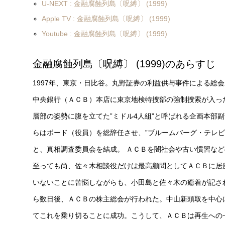
U-NEXT : 金融腐蝕列島〔呪縛〕 (1999)
Apple TV : 金融腐蝕列島〔呪縛〕 (1999)
Youtube : 金融腐蝕列島〔呪縛〕 (1999)
金融腐蝕列島〔呪縛〕 (1999)のあらすじ
1997年、東京・日比谷。丸野証券の利益供与事件による総
中央銀行（ＡＣＢ）本店に東京地検特捜部の強制捜索が入っ
層部の姿勢に腹を立てた”ミドル4人組”と呼ばれる企画本部
らはボード（役員）を総辞任させ、”ブルームバーグ・テレ
と、真相調査委員会を結成。 ＡＣＢを闇社会や古い慣習など
至っても尚、佐々木相談役だけは最高顧問としてＡＣＢに居
いないことに苦悩しながらも、小田島と佐々木の癒着が記さ
ら数日後、ＡＣＢの株主総会が行われた。中山新頭取を中心
てこれを乗り切ることに成功。こうして、ＡＣＢは再生への